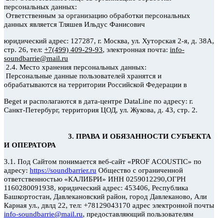
персональных данных:
Ответственным за организацию обработки персональных
данных является Тляшев
Ильдус
Фанисович
юридический адрес: 127287, г. Москва, ул. Хуторская 2-я, д. 38А,
стр. 26, тел:
+7(499) 409-29-93
, электронная почта:
info-
soundbarrie@mail.ru
2.4. Место хранения персональных данных:
Персональные данные пользователей хранятся и
обрабатываются на территории Российской Федерации в
Beget
и располагаются в дата-центре
DataLine
по адресу: г.
Санкт-Петербург, территория ЦОД, ул. Жукова, д. 43, стр. 2.
3. ПРАВА И ОБЯЗАННОСТИ СУБЪЕКТА
И ОПЕРАТОРА
3.1. Под Сайтом понимается веб-сайт
«PROF
ACOUSTIC»
по
адресу:
https://soundbarrier.ru
Общество
с ограниченной
ответственностью «КАЛИБРИ» ИНН 0259012290,ОГРН
1160280091938, юридический адрес: 453406, Республика
Башкортостан, Давлекановский
район, город Давлеканово, Али
Карная
ул., двлд
22, тел: +78129043170 адрес электронной почты
info-soundbarrie@mail.ru
,
предоставляющий пользователям