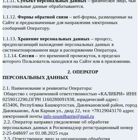
–
1.1.11.
Субъект персональных данных
физическое лицо, чьи
персональные данные обрабатываются.
–
1.1.12.
Формы обратной связи
веб-формы, размещенные на
Сайте и предназначенные для направления электронных
сообщений Оператору.
–
1.1.13.
Хранение персональных данных
процесс,
предполагающий нахождение персональных данных в
систематизированном виде в распоряжении Оператора.
–
1.1.14.
Сессия
это временной промежуток, в пределах
которого Пользователь находился на Сайте или в приложении.
2. ОПЕРАТОР
ПЕРСОНАЛЬНЫХ ДАННЫХ
2.1. Наименование и реквизиты Оператора:
Общество
с ограниченной ответственностью «КАЛИБРИ» ИНН
0259012290,ОГРН 1160280091938, юридический адрес:
453406, Республика Башкортостан, Давлекановский
район, город
Давлеканово, Али Карная
ул., двлд
22, тел: +78129043170 адрес
электронной почты
info-soundbarrie@mail.ru
2.2. Оператор
направил уведомление об обработке
персональных данных
в Роскомнадзор
регистрационный номер
2-25-048697
от 01.08.2025 года
2.3. Ответственное лицо за организацию обработки