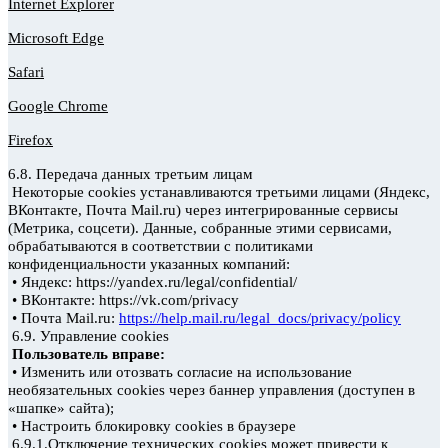
Internet Explorer
Microsoft Edge
Safari
Google Chrome
Firefox
6.8. Передача данных третьим лицам
Некоторые cookies
устанавливаются третьими лицами (Яндекс,
ВКонтакте, Почта Mail.ru) через интегрированные сервисы
(Метрика, соцсети). Данные, собранные этими сервисами,
обрабатываются в соответствии с политиками
конфиденциальности указанных компаний:
• Яндекс: https://yandex.ru/legal/confidential/
• ВКонтакте: https://vk.com/privacy
• Почта Mail.ru:
https://help.mail.ru/legal_docs/privacy/policy
6.9. Управление cookies
Пользователь вправе:
• Изменить или отозвать согласие на использование
необязательных cookies
через баннер управления (доступен в
«шапке» сайта);
• Настроить блокировку cookies
в браузере
6.9.1.Отключение технических cookies
может привести к