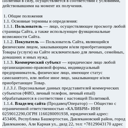
Политики в силу, осуществляется в соответствии с условиями,
действовавшими на момент их получения.
1. Общие положения
1.1. Основные термины и определения:
—
1.1.1.
Пользователь
лицо, осуществляющее просмотр любой
страницы Сайта, а также использующее функциональные
возможности Сайта.
—
1.1.2.
Покупатель
Пользователь Сайта, являющийся
физическим лицом, заказывающим и/или приобретающим
Товары (услуги) на Сайте исключительно для личных, семейных,
домашних и иных нужд.
—
1.1.3.
Коммерческий субъект
юридическое лицо любой
организационно-правовой формы, индивидуальный
предприниматель, физическое лицо, имеющее статус
самозанятого, или любое иное лицо, заказывающее и/или
приобретающее Товар.
1.1.3.1.
Персональные данных представителей коммерческих
субъектов (ФИО, личный телефон, личный email)
обрабатываются в соответствии с настоящей Политикой.
1.1.4.
Владелец сайта
(Продавец/Оператор) — Общество
с
ограниченной ответственностью «КАЛИБРИ» ИНН
0259012290,ОГРН 1160280091938, юридический адрес:
453406, Республика Башкортостан, Давлекановский
район, город
Давлеканово, Али Карная
ул., двлд
22, тел: +78129043170 адрес