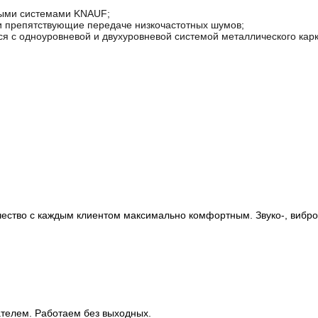
ными системами KNAUF;
и препятствующие передаче низкочастотных шумов;
я с одноуровневой и двухуровневой системой металлического карк
ичество с каждым клиентом максимально комфортным. Звуко-, вибр
ателем. Работаем без выходных.