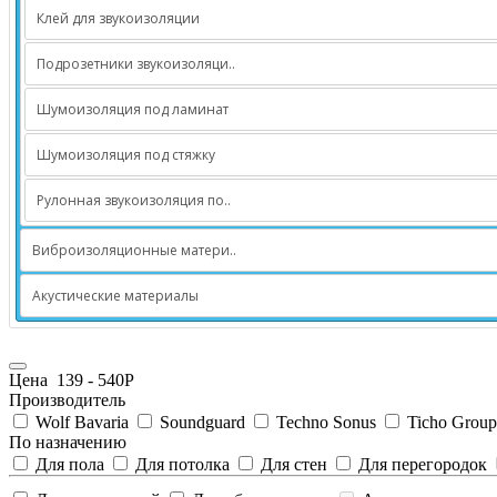
Клей для звукоизоляции
Подрозетники звукоизоляци..
Шумоизоляция под ламинат
Шумоизоляция под стяжку
Рулонная звукоизоляция по..
Виброизоляционные матери..
Акустические материалы
Цена
139
-
540
Р
Производитель
Wolf Bavaria
Soundguard
Techno Sonus
Ticho Grou
По назначению
Для пола
Для потолка
Для стен
Для перегородок