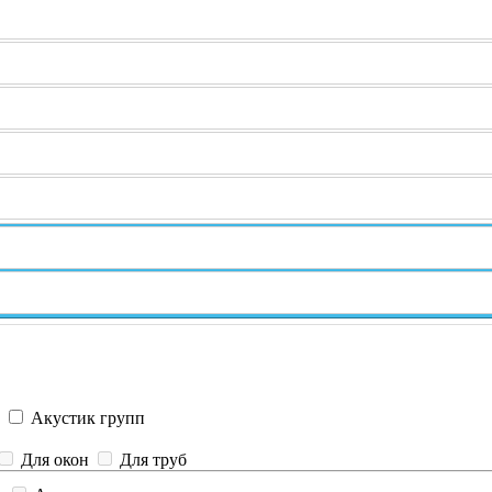
p
Акустик групп
Для окон
Для труб