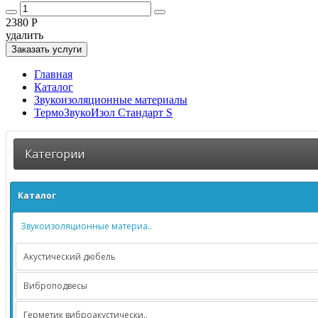
2380 Р
удалить
Заказать услуги
Главная
Каталог
Звукоизоляционные материалы
ТермоЗвукоИзол Стандарт S
Категории
Каталог
Звукоизоляционные материа..
Акустический дюбель
Виброподвесы
Герметик виброакустически..