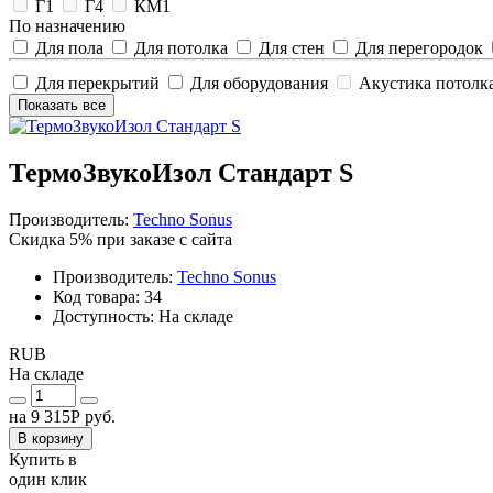
Г1
Г4
КМ1
По назначению
Для пола
Для потолка
Для стен
Для перегородок
Для перекрытий
Для оборудования
Акустика потолк
Показать все
ТермоЗвукоИзол Стандарт S
Производитель:
Techno Sonus
Скидка 5%
при заказе с сайта
Производитель:
Techno Sonus
Код товара: 34
Доступность: На складе
RUB
На складе
на
9 315Р
руб.
В корзину
Купить в
один клик