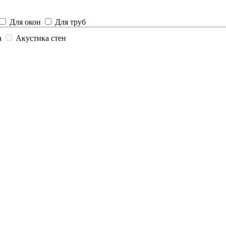
Для окон
Для труб
а
Акустика стен