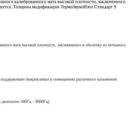
вного калиброванного мата высокой плотности, заключенного
ьзуется. Толщина модификации ТермоЗвукоИзол Стандарт S
ного мата высокой плотности, заключенного в оболочку из нетканого
и поддерживает микроклимат в помещениях различного назначения
 диапазоне 500Гц – 8000Гц).