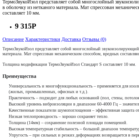
ТермоЗвукоИзол представляет собой многослойный звукоизол
в оболочку из нетканого материала. Мат спрессован механиче
составляет 10 мм.
9 315Р
Описание
Характеристики
Доставка
Отзывы (0)
ТермоЗвукоИзол представляет собой многослойный звукоизолирующий 
материала. Мат спрессован механическим способом, вредных составляю
Толщина модификации ТермоЗвукоИзол Стандарт S составляет 10 мм.
Преимущества
Универсальность и многофункциональность – применяется для изол
(жилых, промышленных, офисных и т.д.).
Практичность – подходит для любых оснований (пол, стены, потолок
Высокий уровень виброизоляции в диапазоне 60-4000 Гц – значител
Качественные показатели шумопоглощения – эффективная защита от 
Низкая теплопроводность – хорошо сохраняет тепло.
Толщина (14мм) – сохранение полезной площади помещений.
Высокая температурная стабильность – большой диапазон температу
Упругость – при сильных и резких деформациях возвращается в пер