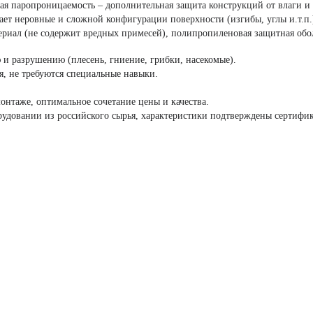
кая паропроницаемость – дополнительная защита конструкций от влаги 
гает неровные и сложной конфигурации поверхности (изгибы, углы и.т.п.
атериал (не содержит вредных примесей), полипропиленовая защитная 
 и разрушению (плесень, гниение, грибки, насекомые).
ся, не требуются специальные навыки.
нтаже, оптимальное сочетание цены и качества.
орудовании из российского сырья, характеристики подтверждены сертиф