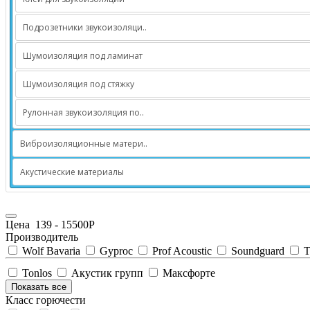
Подрозетники звукоизоляци..
Шумоизоляция под ламинат
Шумоизоляция под стяжку
Рулонная звукоизоляция по..
Виброизоляционные матери..
Акустические материалы
Цена
139
-
15500
Р
Производитель
Wolf Bavaria
Gyproc
Prof Acoustic
Soundguard
T
Tonlos
Акустик групп
Максфорте
Показать все
Класс горючести